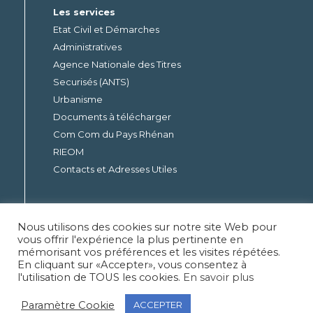
Les services
Etat Civil et Démarches
Administratives
Agence Nationale des Titres
Securisés (ANTS)
Urbanisme
Documents à télécharger
Com Com du Pays Rhénan
RIEOM
Contacts et Adresses Utiles
Actualités et fêtes
Actualités
Nous utilisons des cookies sur notre site Web pour
vous offrir l'expérience la plus pertinente en
Agenda des manifestations
mémorisant vos préférences et les visites répétées.
En cliquant sur «Accepter», vous consentez à
l'utilisation de TOUS les cookies.
En savoir plus
Paramètre Cookie
ACCEPTER