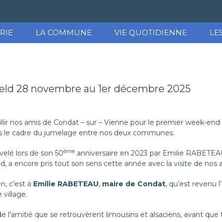
RIE
LA COMMUNE
VIE QUOTIDIENNE
LE
feld 28 novembre au 1er décembre 2025
eillir nos amis de Condat – sur – Vienne pour le premier week-end
ns le cadre du jumelage entre nos deux communes.
ème
elé lors de son 50
anniversaire en 2023 par Emilie RABETE
d, a encore pris tout son sens cette année avec la visite de nos
en, c’est à
Emilie RABETEAU
,
maire de Condat
, qu’est revenu 
 village.
e l’amitié que se retrouvèrent limousins et alsaciens, avant que 