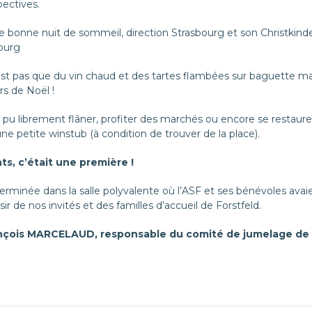
pectives.
ne bonne nuit de sommeil, direction Strasbourg et son Christkind
bourg
est pas que du vin chaud et des tartes flambées sur baguette ma
rs de Noël !
 pu librement flâner, profiter des marchés ou encore se restaur
e petite winstub (à condition de trouver de la place).
s, c’était une première !
erminée dans la salle polyvalente où l’ASF et ses bénévoles avai
ir de nos invités et des familles d’accueil de Forstfeld.
nçois MARCELAUD, responsable du comité de jumelage de