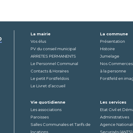
La mairie
La commune
D
Vos élus
Présentation
PV du conseil municipal
Histoire
ARRETES PERMANENTS
Jumelage
Le Personnel Communal
Nos Commerces – 
Contacts & Horaires
à la personne
Le petit Forstfeldois
Forstfeld en ima
Le Livret d’accueil
Vie quotidienne
Les services
Les associations
Etat Civil et Dé
Paroisses
Administratives
Salles Communales et Tarifs de
Agence Nationale
locations
Securisés (ANTS)