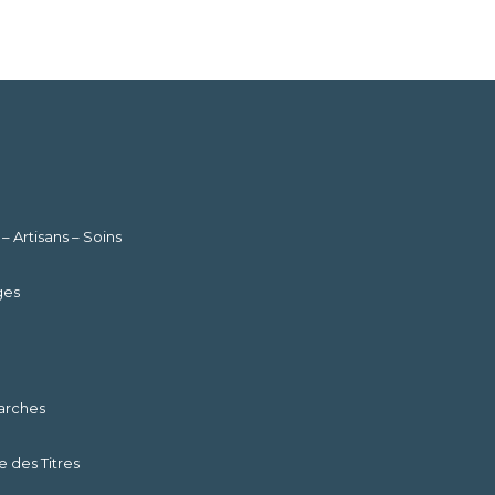
Artisans – Soins
ges
marches
 des Titres