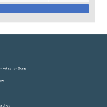
Artisans – Soins
ges
marches