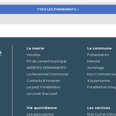
TOUS LES ÉVENEMENTS >
La mairie
La commune
D
Vos élus
Présentation
PV du conseil municipal
Histoire
ARRETES PERMANENTS
Jumelage
Le Personnel Communal
Nos Commerces – 
Contacts & Horaires
à la personne
Le petit Forstfeldois
Forstfeld en ima
Le Livret d’accueil
Vie quotidienne
Les services
Les associations
Etat Civil et Dé