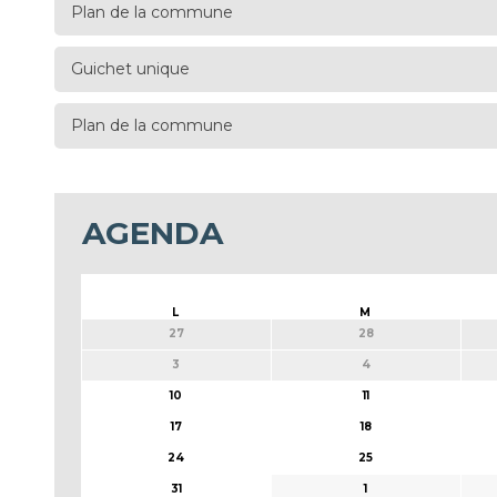
Plan de la commune
Guichet unique
Plan de la commune
AGENDA
L
M
27
28
3
4
10
11
17
18
24
25
31
1