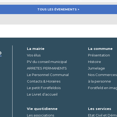
TOUS LES ÉVENEMENTS >
La mairie
La commune
D
Vos élus
Présentation
PV du conseil municipal
Histoire
ARRETES PERMANENTS
Jumelage
Le Personnel Communal
Nos Commerces – 
Contacts & Horaires
à la personne
Le petit Forstfeldois
Forstfeld en ima
Le Livret d’accueil
Vie quotidienne
Les services
Les associations
Etat Civil et Dé