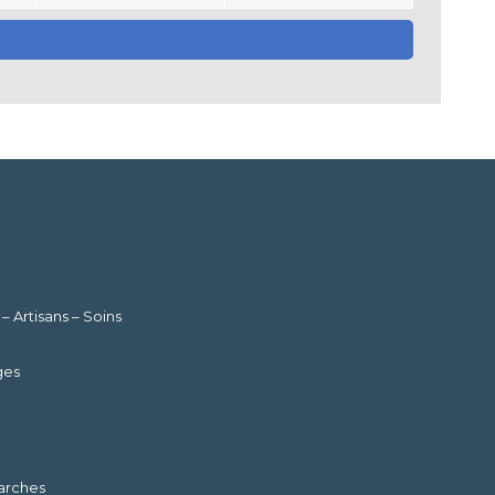
Artisans – Soins
ges
marches