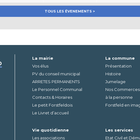
TOUS LES ÉVENEMENTS >
La mairie
La commune
D
Vos élus
Présentation
PV du conseil municipal
Histoire
ARRETES PERMANENTS
Jumelage
Le Personnel Communal
Nos Commerces – 
Contacts & Horaires
à la personne
Le petit Forstfeldois
Forstfeld en ima
Le Livret d’accueil
Vie quotidienne
Les services
Les associations
Etat Civil et Dé