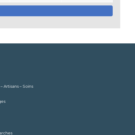
Artisans – Soins
ges
marches