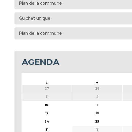
Plan de la commune
Guichet unique
Plan de la commune
AGENDA
L
M
27
28
3
4
10
11
17
18
24
25
31
1