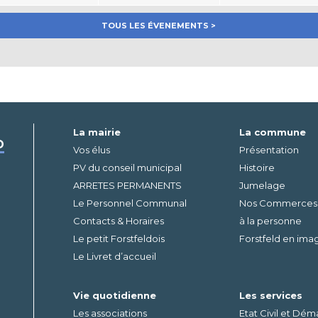
TOUS LES ÉVENEMENTS >
La mairie
La commune
D
Vos élus
Présentation
PV du conseil municipal
Histoire
ARRETES PERMANENTS
Jumelage
Le Personnel Communal
Nos Commerces – 
Contacts & Horaires
à la personne
Le petit Forstfeldois
Forstfeld en ima
Le Livret d’accueil
Vie quotidienne
Les services
Les associations
Etat Civil et Dé