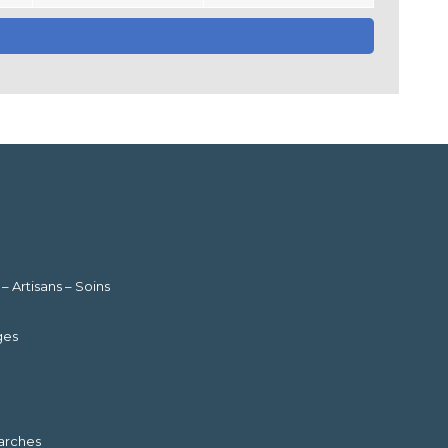
Artisans – Soins
ges
marches